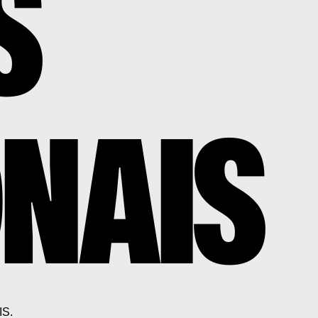
S
ONAIS
S.