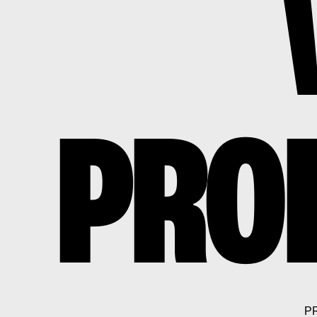
PROF
P